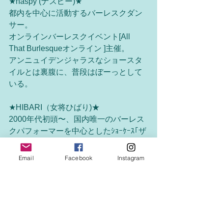
★naspy (ナスピー)★
都内を中心に活動するバーレスクダン
サー。
オンラインバーレスクイベント[All 
That Burlesqueオンライン ]主催。
アンニュイデンジャラスなショースタ
イルとは裏腹に、普段はぼーっとして
いる。
★HIBARI（女将ひばり)★
2000年代初頭〜、国内唯一のバーレス
クパフォーマーを中心としたｼｮｰｹｰｽ｢ザ
ッツ★キャバレー横浜｣主宰。現在国内
外のショップやイベントの総合プロデ
Email
Facebook
Instagram
ューサー、アドバイザーなどとして活
動中。また、パフォーマーのプロデュ
ースなど、国際的に活躍できる基盤を
作る活動を積極的に行なっている。
Executive vice-president of Switchy 