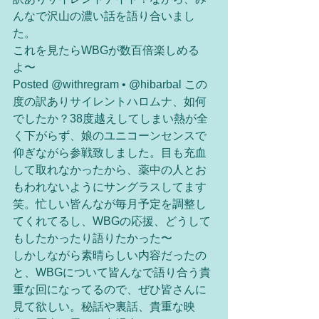
んなで沢山の濃い話を語り合いまし
た。
これを見たらWBGが数百倍楽しめる
よ〜 
Posted @withregram • @hibarbal この
度の訳ありサイレントハロムナ、如何
でしたか？38度越えしてしまい熱が全
く下がらず、娘のユニコーンセンスで
仰ぎながら参戦致しました。目も充血
して取れなかったから、薬中の人とお
もわれないようにサングラスしてます
笑。忙しい皆んなが毎月予定を調整し
てくれてるし、WBGの応援、どうして
もしたかったり語りたかった〜
しかしながら素晴らしい内容だったの
と、WBGについて皆んなで語り合う貴
重な回になってるので、ぜひ皆さんに
見て欲しい。秘話や裏話、貴重な映