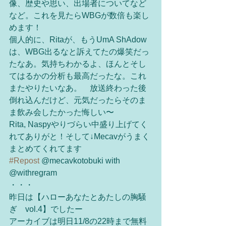
像、歴史や思い、出場者についてなど
など。これを見たらWBGが数倍も楽し
めます！
個人的に、Ritaが、もうUmA ShAdow
は、WBG出るなと訴えてたの爆笑だっ
たなあ。気持ちわかるよ、ほんとそし
てはるかの分析も最高だったな。これ
またやりたいなあ。　放送終わった後
倒れ込んだけど、元気だったらそのま
ま飲み会したかった悔しい〜
Rita, Naspyやりづらい中盛り上げてく
れてありがと！そして↓Mecavがうまく
まとめてくれてます
#Repost
 @mecavkotobuki with 
@withregram
・・・
昨日は【ハローあなたとあたしの胸騒
ぎ　vol.4】でしたー
アーカイブは明日11/8の22時まで無料