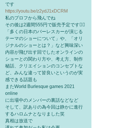
です
https://youtu.be/z2ydJ1xDCRM
私のプロフから飛んでね
その後は2週間555円で販売予定です❤️‍🔥
「多くの日本のバーレスカーが演じる
テーマのショーについて」や、「オリ
ジナルのショーとは？」など興味深い
内容が飛び出す回でしたオンラインの
ショーとの関わり方や、考え方、制作
秘話、クリエイションのコンセプトな
ど、みんな違って皆良いというのが実
感できる話題も
またWorld Burlesque games 2021 
online
に出場中のメンバーの裏話などなど
そして、訳ありの為今回は静かに進行
するハロムナとなりました笑
真相は放送で
遅れて参加だった私は今更