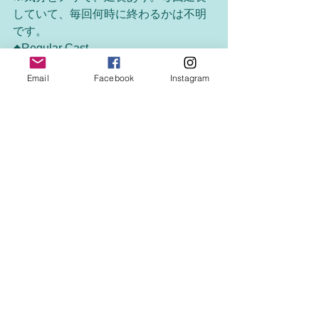
していて、毎回何時に終わるかは不明
です。
◆Regular Cast
UmA ShAdow 
Email
Facebook
Instagram
MECAV 
RITA GOLDIE 
Haruka delsole 
HIBARI
◆放送局
https://youtube.com/live/7GEcnbPu1gk
◆お問い合わせ
hellomuna888@gmail.com
〜お悩み相談、ハロムナとのエピソー
ド、リクエストなどなど、随時募集
中〜