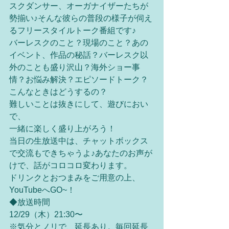
スクダンサー、オーガナイザーたちが
勢揃い♪そんな彼らの普段の様子が伺え
るフリースタイルトーク番組です♪
バーレスクのこと？現場のこと？あの
イベント、作品の秘話？バーレスク以
外のことも盛り沢山？海外ショー事
情？お悩み解決？エピソードトーク？
こんなときはどうするの？
難しいことは抜きにして、遊びにおい
で、
一緒に楽しく盛り上がろう！
当日の生放送中は、チャットボックス
で交流もできちゃうよ♪あなたのお声が
けで、話がコロコロ変わります。
ドリンクとおつまみをご用意の上、
YouTubeへGO~！
◆放送時間
12/29（木）21:30〜
※気分とノリで、延長あり。毎回延長