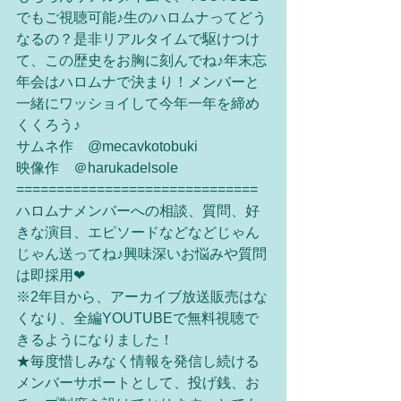
でもご視聴可能♪生のハロムナってどう
なるの？是非リアルタイムで駆けつけ
て、この歴史をお胸に刻んでね♪年末忘
年会はハロムナで決まり！メンバーと
一緒にワッショイして今年一年を締め
くくろう♪
サムネ作　@mecavkotobuki
映像作　＠harukadelsole
==============================
ハロムナメンバーへの相談、質問、好
きな演目、エピソードなどなどじゃん
じゃん送ってね♪興味深いお悩みや質問
は即採用❤︎
※2年目から、アーカイブ放送販売はな
くなり、全編YOUTUBEで無料視聴で
きるようになりました！
★毎度惜しみなく情報を発信し続ける
メンバーサポートとして、投げ銭、お