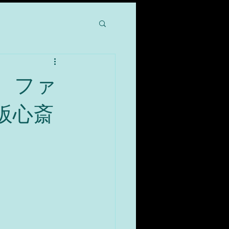
、ファ
大阪心斎