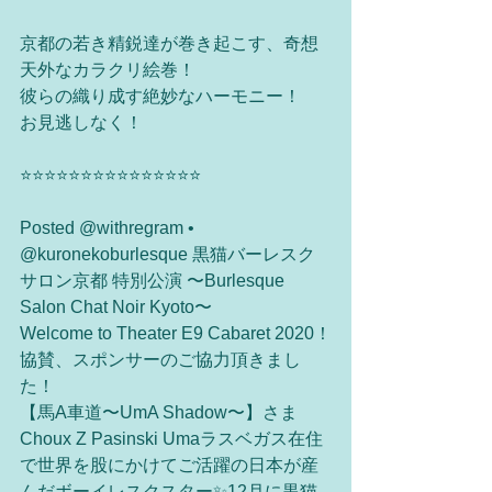
京都の若き精鋭達が巻き起こす、奇想
天外なカラクリ絵巻！
彼らの織り成す絶妙なハーモニー！
お見逃しなく！
⭐️⭐️⭐️⭐️⭐️⭐️⭐️⭐️⭐️⭐️⭐️⭐️⭐️⭐️⭐️
Posted @withregram • 
@kuronekoburlesque 黒猫バーレスク
サロン京都 特別公演 〜Burlesque 
Salon Chat Noir Kyoto〜
Welcome to Theater E9 Cabaret 2020！
協賛、スポンサーのご協力頂きまし
た！
【馬A車道〜UmA Shadow〜】さま
Choux Z Pasinski Umaラスベガス在住
で世界を股にかけてご活躍の日本が産
んだボーイレスクスター✨12月に黒猫