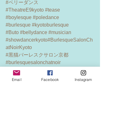
#ベリーダンス
#TheatreE9kyoto
#tease
#boylesque
#poledance
#burlesque
#kyotoburlesque
#Buto
#bellydance
#musician
#showdancerkyoto
#BurlesqueSalonCh
atNoirKyoto
#黒猫バーレスクサロン京都
#burlesquesalonchatnoir
Email
Facebook
Instagram
See All
Recent Posts