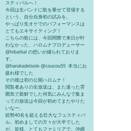
スティバルへ！
今回は生バンドに歌を乗せて登場する
という、自分自身初の試みを。
やっぱり生オケでのパフォーマンスは
とてもエキサイティング！
こちらの歌には、今回間際で来日が叶
わなかった、ハロムナプロデューサー 
@hibarbal の想いが綴られておりま
す。
@harukadelsole @coucou55  本当にお
疲れ様でした
その後は初の公開ハロムナ！
閲覧者ありの生放送は、また違った雰
囲気で新鮮でした何気にみんなで集ま
っての放送は今回が初めてまたやりた
いなー。
総勢40名を超える壮大なフェスティバ
ル。初めましての方々が大半でした
が、皆様、とてもファミリアで、沖縄