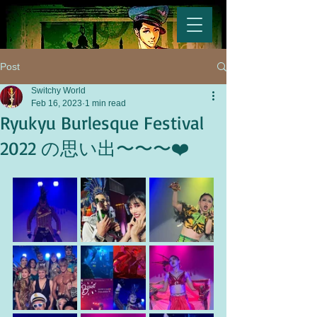
Post
Switchy World
Feb 16, 2023
1 min read
Ryukyu Burlesque Festival
2022 の思い出〜〜〜❤️