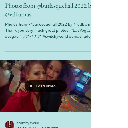
Switchy World
Jul 17, 2022
1 min read
Photos from @burlesquehall 2022 by
@edbarnas
Photos from @burlesquehall 2022 by @edbarnas
Thank you very much great photos! #LasVegas
#vegas #ラスベガス #switchyworld #umashadow...
Load video