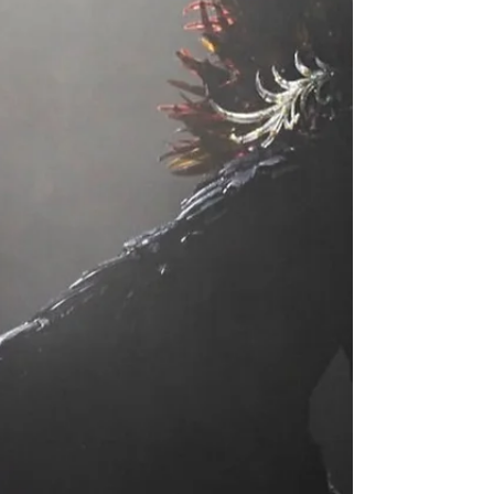
Shooting between @burlesquehall events! Thank
you very much @lilivonschtupp and
@screenland_arts looking forward to!...