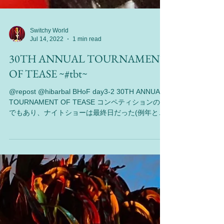
Switchy World
Jul 14, 2022
1 min read
30TH ANNUAL TOURNAMENT
OF TEASE ~#tbt~
@repost @hibarbal BHoF day3-2 30TH ANNUAL
TOURNAMENT OF TEASE コンペティションの日