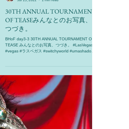
Switchy World
Jul 15, 2022
1 min read
30TH ANNUAL TOURNAMENT
OF TEASEみんなとのお写真、
つづき。
BHoF day3-3 30TH ANNUAL TOURNAMENT OF
TEASE みんなとのお写真、つづき。 #LasVegas
#vegas #ラスベガス #switchyworld #umashadow
#performance #海外旅行 #burlesque...