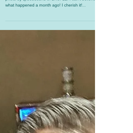
Switchy World
Jul 14, 2022
1 min read
Burlesque Hall of Fame weekender
2022 ~ Backstage photo!
I got an amazing pictures! This is a backstage
photo by @bobdebris of BHoF22! I can't believe
what happened a month ago! I cherish it!...