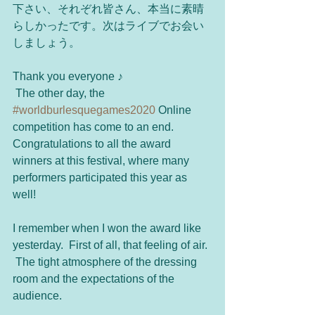
下さい、それぞれ皆さん、本当に素晴
らしかったです。次はライブでお会い
しましょう。
Thank you everyone ♪
 The other day, the 
#worldburlesquegames2020
 Online 
competition has come to an end.
Congratulations to all the award 
winners at this festival, where many 
performers participated this year as 
well!  
I remember when I won the award like 
yesterday.  First of all, that feeling of air. 
 The tight atmosphere of the dressing 
room and the expectations of the 
audience.  