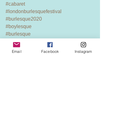
#cabaret
#londonburlesquefestival
#burlesque2020
#boylesque
#burlesque
#cabaret
#japanese
Email
Facebook
Instagram
#umashadow
#tease
#ボーイレスク 
#
ウマシャドウ 
#馬
A車道 
#バ
ーレスク 
#
bu
rlylife 
#
sh
ow 
#
キャ
バレー
#pe
r
formance 
#パ
フォ
ーマンス
#bur
l
esqueshow 