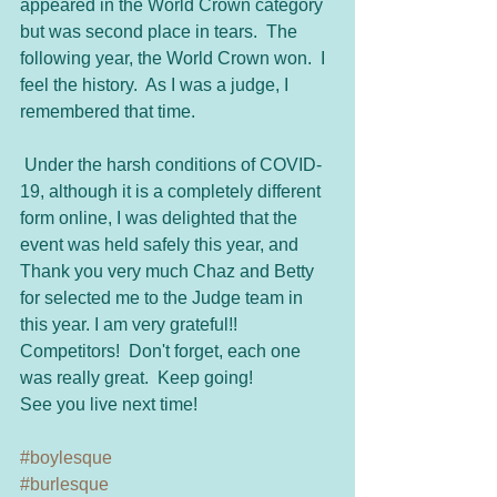
appeared in the World Crown category 
but was second place in tears.  The 
following year, the World Crown won.  I 
feel the history.  As I was a judge, I 
remembered that time.
 Under the harsh conditions of COVID-
19, although it is a completely different 
form online, I was delighted that the 
event was held safely this year, and 
Thank you very much Chaz and Betty 
for selected me to the Judge team in 
this year. I am very grateful!!
Competitors!  Don't forget, each one 
was really great.  Keep going! 
See you live next time!
#boylesque
#burlesque