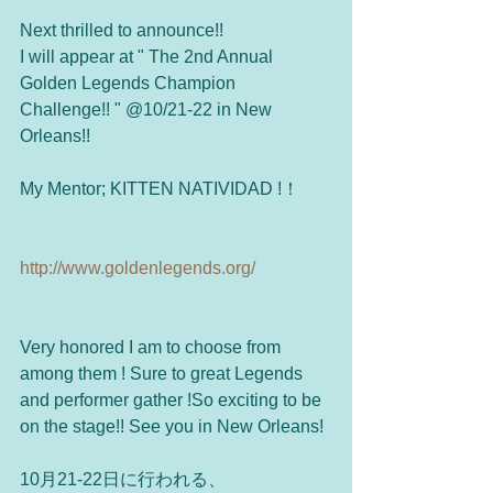
Next thrilled to announce!!
I will appear at " The 2nd Annual 
Golden Legends Champion 
Challenge!! " @10/21-22 in New 
Orleans!!
My Mentor; KITTEN NATIVIDAD !！
http://www.goldenlegends.org/
Very honored I am to choose from 
among them ! Sure to great Legends 
and performer gather !So exciting to be 
on the stage!! See you in New Orleans!
10月21-22日に行われる、