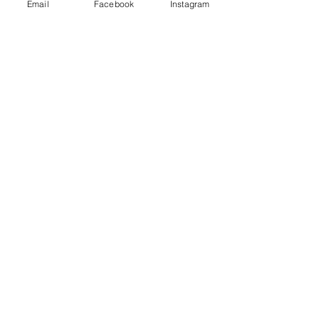
Email
Facebook
Instagram
See All
Recent Posts
Comments