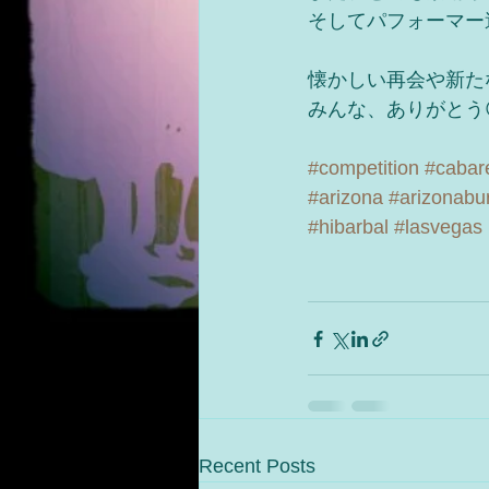
そしてパフォーマー
懐かしい再会や新た
みんな、ありがとう
#competition
#cabar
#arizona
#arizonabur
#hibarbal
#lasvegas
Recent Posts