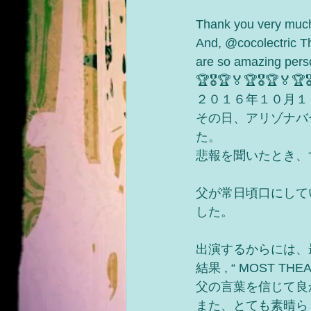
Thank you very muc
And, @cocolectric T
are so amazing pers
🏆🎖🏆🏅🏆🎖🏆🏅🏆
２０１６年１０月１
その日、アリゾナバ
た。
悲報を聞いたとき、
父が常日頃口にして
した。
出演するからには、
結果 , “ MOST 
父の言葉を信じて良
また、とても素晴ら