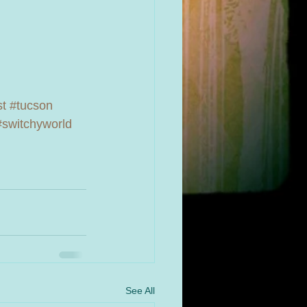
st
#tucson
#switchyworld
See All