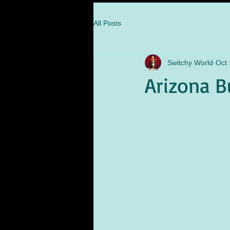
All Posts
Switchy World
Oct 
Arizona B