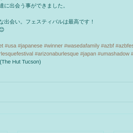
達に出会う事ができました。
な出会い。フェスティバルは最高です！

et
#usa
#japanese
#winner
#wasedafamily
#azbf
#azbfe
lesquefestival
#arizonaburlesque
#japan
#umashadow
 (The Hut Tucson)