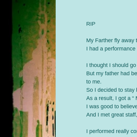
RIP
My Farther fly away 
I had a performance a
I thought I should go
But my father had bee
to me. 
So I decided to stay
As a result, I got 
I was good to believe
And I met great staff
I performed really co