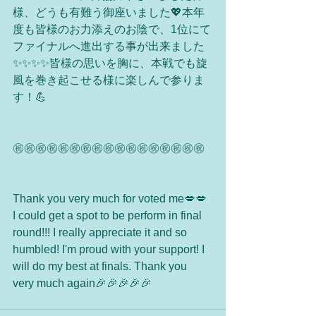
様、どうも有難う御座いました💖本年
度も皆様のお力添えのお陰で、1位にて
ファイナルへ進出する事が出来ました
✨✨✨✨皆様の思いを胸に、本戦でも旋
風を巻き起こせる様に楽しんで参りま
す！💪
㊗️㊗️㊗️㊗️㊗️㊗️㊗️㊗️㊗️㊗️㊗️㊗️㊗️㊗️㊗️㊗️㊗️
Thank you very much for voted me💋💋 
I could get a spot to be perform in final 
round!!! I really appreciate it and so 
humbled! I'm proud with your support! I 
will do my best at finals. Thank you 
very much again🎉🎉🎉🎉🎉