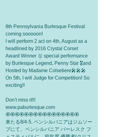
8th Pennsylvania Burlesque Festival 
coming sooooon! 
I will perform 2 act on 4th, August as a 
headlined by 2016 Crystal Corset 
Award Winner 🥇 special performance 
by Burlesque Legend, Penny Star 🎖and 
Hosted by Madame Colsetiere🎤🎤🎤
On 5th, I will Judge for Competition! So 
exciting!!
Don't miss it!!!
www.paburlesque.com
🏵🏵🏵🏵🏵🏵🏵🏵🏵🏵🏵🏵🏵🏵🏵🏵
来たる8/4-5, ペンシルバニアはジムソー
プにて、ペンシルバニア バーレスク フ
ェスティバルに、前年度 優勝者(クリス