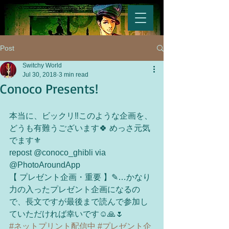
Post
Switchy World
Jul 30, 2018
3 min read
Conoco Presents!
本当に、ビックリ‼️このような企画を、
どうも有難うございます🍀 めっさ元気
でます⚜️
repost @conoco_ghibli via 
@PhotoAroundApp 
【 プレゼント企画・重要 】✎…かなり
力の入ったプレゼント企画になるの
で、長文ですが最後まで読んで参加し
ていただければ幸いです☺️🙏🌷
#ネットプリント配信中
#プレゼント企