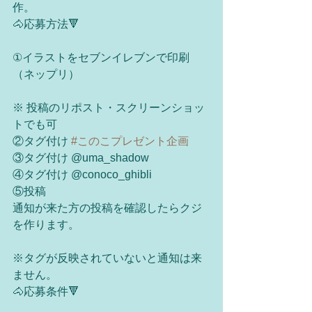
作。
🐴応募方法🔻
①イラストをセブンイレブンで印刷
（ネップリ）
※ 投稿のリポスト・スクリーンショッ
トでも可
②タグ付け 
#このこプレゼント企画
③タグ付け @uma_shadow 
④タグ付け @conoco_ghibli 
⑤投稿 
通知が来た方の投稿を確認したらクジ
を作ります。
※タグが反映されていないと通知は来
ません。
🐴応募条件🔻