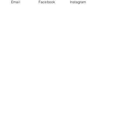
Email
Facebook
Instagram
シャドウ
#バーレスク
 (Las Vegas, 
Nevada) @ Las Vegas, Nevada