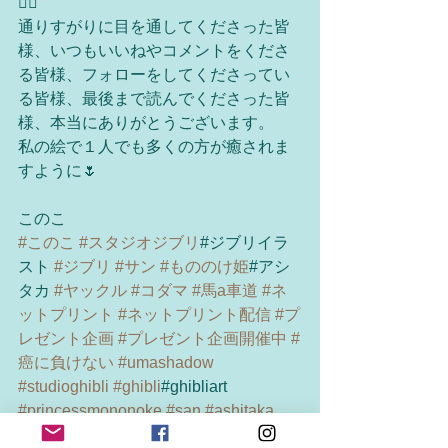
🙇‍♀️
通りすがりに目を通してくださった皆
様、いつもいいねやコメントをくださ
る皆様、フォローをしてくださってい
る皆様、最後まで読んでくださった皆
様、本当にありがとうございます。
私の絵で１人でも多くの方が癒されま
すように🌷
このこ
#このこ
#スタジオジブリ
#ジブリイラ
スト 
#ジブリ
#サン
#もののけ姫
#アシ
タカ 
#ヤックル
#コダマ
#馬a車道
#ネ
ットプリント
#ネットプリント配信
#プ
レゼント企画
#プレゼント企画開催中
#
癌に負けない
#umashadow
#studioghibli
#ghibli
#ghibliart 
#princessmononoke
#san
#ashitaka
#yakul
#kodama
#ボーイレスク
#ウマ