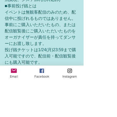
■事前投げ銭とは
イベントは無観客配信のみのため、配
信中に投げれるものではありません。
事前にご購入いただいたもの、または
配信観覧後にご購入いただいたものを
オーガナイザーが責任を持ってダンサ
ーにお渡し致します。
投げ銭チケットは1/24(月)23:59まで購
入可能ですので、配信前・配信観覧後
にも購入可能です。
投げ銭でダンサーを応援してあげてく
ださい♪
Email
Facebook
Instagram
■肌露出の関係のため
Googleアカウントの無い方、18歳未満
で登録されてる方は視聴出来ません。
ご了承ください
■performer
UmA ShAdow