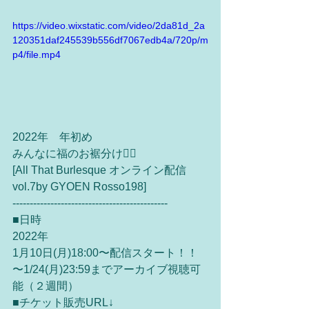
https://video.wixstatic.com/video/2da81d_2a
120351daf245539b556df7067edb4a/720p/m
p4/file.mp4
2022年　年初め
みんなに福のお裾分け❤️‍🔥
[All That Burlesque オンライン配信 
vol.7by GYOEN Rosso198]
---------------------------------------------
■日時
2022年
1月10日(月)18:00〜配信スタート！！
〜1/24(月)23:59までアーカイブ視聴可
能（２週間）
■‪チケット販売URL↓