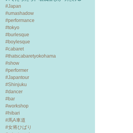
#Japan
#umashadow
#performance
#tokyo
#burlesque
#boylesque
#cabaret
#thatscabaretyokohama
#show
#performer
#Japantour
#Shinjuku
#dancer
#bar
#workshop
#hibari
#馬A車道
#女将ひばり