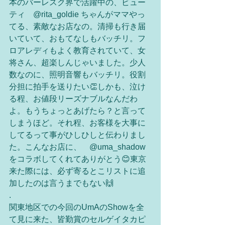
本のバーレスク界で活躍中の、ビュー
ティ　@rita_goldie ちゃんがママやっ
てる、素敵なお店なの。清掃も行き届
いていて、おもてなしもバッチリ。フ
ロアレディもよく教育されていて、女
将さん、超楽しんじゃいました。少人
数なのに、照明音響もバッチリ。役割
分担に拍手を送りたい👏しかも、泣け
る程、お値段リーズナブルなんだわ
よ。もうちょっとあげたら？と言って
しまうほど。それ程、お客様を大事に
してるって事がひしひしと伝わりまし
た。こんなお店に、　@uma_shadow 
をコラボしてくれてありがとう😊東京
来た際には、必ず寄るとこリストに追
加したのは言うまでもない🙌
.
関東地区での今回のUmAのShowを全
て見に来た、皆勤賞のセルゲイタカピ