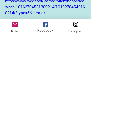
https://www.facebook.com/eroticzones/video
s/pcb.10162704551300214/1016270454916
0214/?type=3&theater
Email
Facebook
Instagram
https://www.facebook.com/eroticzones/video
s/pcb.10162704551300214/1016270455023
0214/?type=3&theater
https://www.facebook.com/eroticzones/video
s/pcb.10162704551300214/1016270455048
0214/?type=3&theater