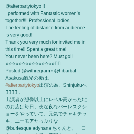
@afterpartytokyo !!
I performed with Fantastic women’s 
together!!!! Professional ladies!
The feeling of distance from audience 
is very good!
Thank you very much for invited me in 
this time!! Spent a great time!!
You never been here? Must go!!
⭐️⭐️⭐️⭐️⭐️⭐️⭐️⭐️⭐️⭐️⭐️⭐️⭐️⭐️⭐️🙆‍♂️
Posted @withregram • @hibarbal 
Asakusa観光の後は、　
#afterpartytokyo
出演の為、Shinjukuへ
🏃‍♀️🏃‍♂️ .
出演者が想像以上にレベル高かった❗️こ
のお店は毎日、夜な夜なバーレスクシ
ョーをやっていて、元気でチャキチャ
キ、ユーモアたっぷりな　
@burlesqueladynana ちゃんと、　日