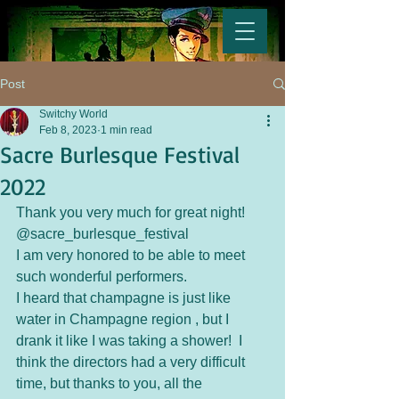
Post
Switchy World
Feb 8, 2023
1 min read
Sacre Burlesque Festival
2022
Thank you very much for great night! 
@sacre_burlesque_festival 
I am very honored to be able to meet 
such wonderful performers.  
I heard that champagne is just like 
water in Champagne region , but I 
drank it like I was taking a shower!  I 
think the directors had a very difficult 
time, but thanks to you, all the 