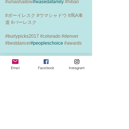
#umashadow
#wasedafamily 
#hibari
#ボーイレスク
#ウマシャドウ
#馬A車
道
#バーレスク
#burlypicks2017
#colorado
#denver
#bestdancer
#peopleschoice 
#awards
Email
Facebook
Instagram
See All
Recent Posts