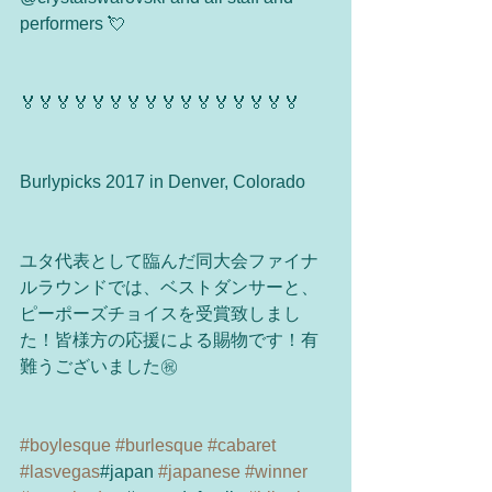
performers 💘
🏅🏅🏅🏅🏅🏅🏅🏅🏅🏅🏅🏅🏅🏅🏅🏅
​Burlypicks 2017 in Denver, Colorado 
ユタ代表として臨んだ同大会ファイナ
ルラウンドでは、ベストダンサーと、
ピーポーズチョイスを受賞致しまし
た！皆様方の応援による賜物です！有
難うございました㊗️
#boylesque
#burlesque
#cabaret
#lasvegas
#japan 
#japanese
#winner