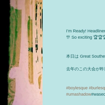
I’m Ready! Headliner
🎊 So exciting 🏆🏆
本日は Great So
去年のこの大会が昨日
#boylesque
#burles
#umashadow
#wased