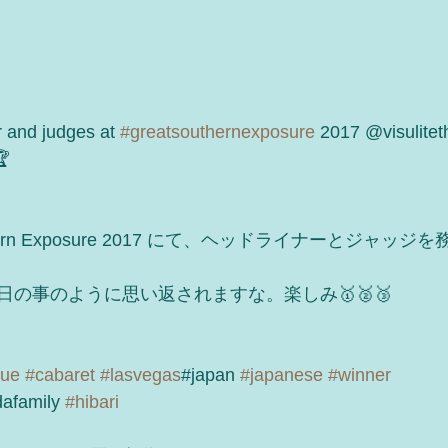
 and judges at 
#greatsouthernexposure
 2017 @visulitet
🏆
uthern Exposure 2017 にて、ヘッドライナーとジャッ
の事のように思い返されますな。楽しみ🥇🥈🥉
que
#cabaret
#lasvegas
#japan 
#japanese
#winner
afamily 
#hibari