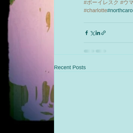
#ボーイレスク
#ウ
#charlotte
#northcaro
Recent Posts