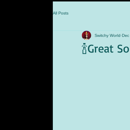
All Posts
Switchy World
Dec 
🍾Great S