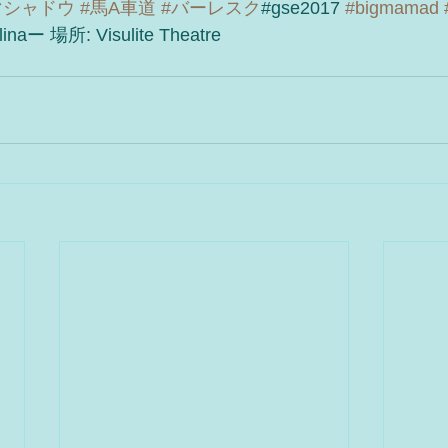
マシャドウ
#馬A車道
#バーレスク
#gse2017 
#bigmamad
linaー 場所: Visulite Theatre