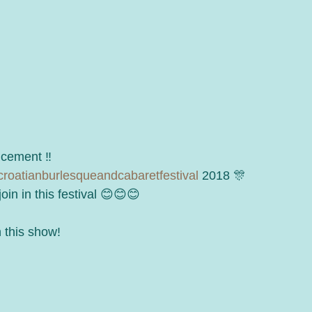
cement ‼️
croatianburlesqueandcabaretfestival
 2018 🎊
join in this festival 😊😊😊
 this show! 