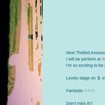
Next Thrilled Announ
I will be perform at 
#
I’m so exciting to be 
Lovely stage on 🚢 in
Fantastic ✨✨✨
Don’t miss it!!!