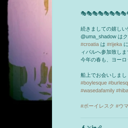
🎭🎭🎭🎭🎭🎭🎭🎭
続きましての嬉しい告
@uma_shadow
#croatia
 は 
#rijeka
 
ィバルへ参加致します
今年の春も、ヨーロ
船上でお会いしましょ
#boylesque
#burles
#wasedafamily
#hiba
#ボーイレスク
#ウ