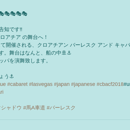
🎭🎭🎭🎭🎭
知です‼️
 はクロアチア の舞台へ！
にて開催される、クロアチアン バーレスク アンド キャ
。舞台はなんと、船の中🚢⚓️
ッパを演舞致します。
う⚓️
que
#cabaret
#lasvegas
#japan
#japanese
#cbacf2018
#u
ri
マシャドウ
#馬A車道
#バーレスク