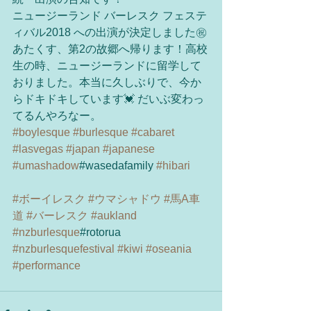
ニュージーランド バーレスク フェステ
ィバル2018 への出演が決定しました㊗️
あたくす、第2の故郷へ帰ります！高校
生の時、ニュージーランドに留学して
おりました。本当に久しぶりで、今か
らドキドキしています💓 だいぶ変わっ
てるんやろなー。
#boylesque
#burlesque
#cabaret
#lasvegas
#japan
#japanese
#umashadow
#wasedafamily 
#hibari
#ボーイレスク
#ウマシャドウ
#馬A車
道
#バーレスク
#aukland
#nzburlesque
#rotorua 
#nzburlesquefestival
#kiwi
#oseania
#performance