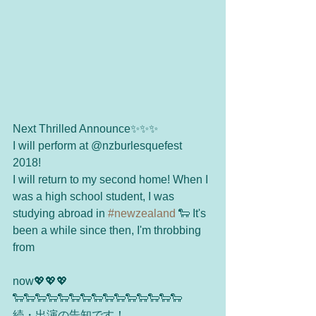
Next Thrilled Announce✨✨✨
I will perform at @nzburlesquefest 
2018! 
I will return to my second home! When I 
was a high school student, I was 
studying abroad in 
#newzealand
 🐑 It's 
been a while since then, I'm throbbing 
from 
now💖💖💖
🐑🐑🐑🐑🐑🐑🐑🐑🐑🐑🐑🐑🐑🐑🐑
続・出演の告知です！