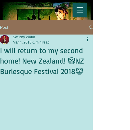
Post
Switchy World
Mar 4, 2018
1 min read
I will return to my second
home! New Zealand! 🤡NZ
Burlesque Festival 2018🤡