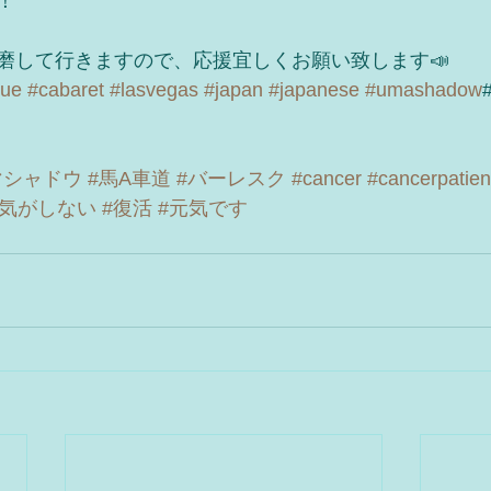
！
磨して行きますので、応援宜しくお願い致します📣
que
#cabaret
#lasvegas
#japan
#japanese
#umashadow
マシャドウ
#馬A車道
#バーレスク
#cancer
#cancerpatien
る気がしない
#復活
#元気です