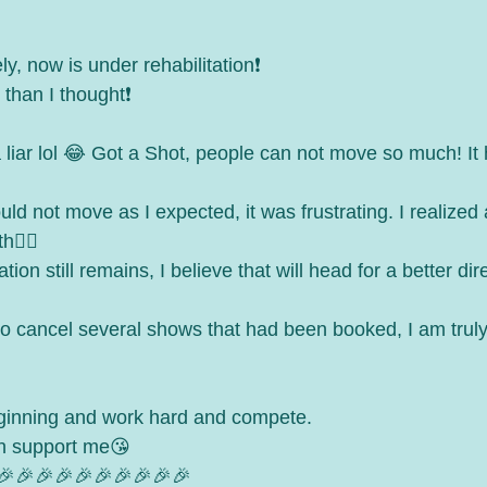
y, now is under rehabilitation❗️
 than I thought❗️
a liar lol 😂 Got a Shot, people can not move so much! It
uld not move as I expected, it was frustrating. I realized
h🙆‍♂️
on still remains, I believe that will head for a better dire
 to cancel several shows that had been booked, I am truly
beginning and work hard and compete. 
h support me😘
🎉🎉🎉🎉🎉🎉🎉🎉🎉🎉