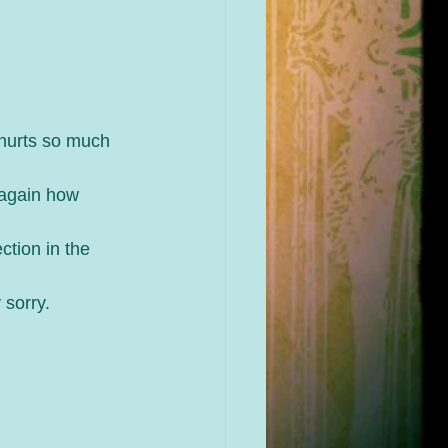
 hurts so much
 again how 
ction in the 
 sorry.