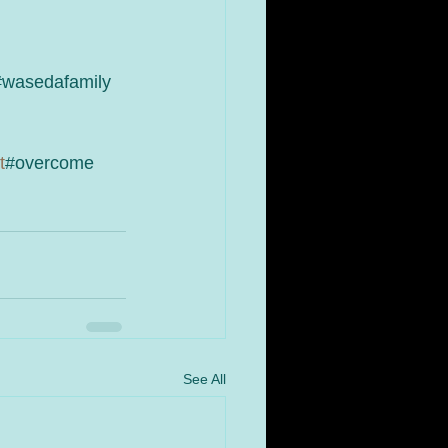
#wasedafamily 
t
#overcome 
See All