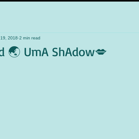
 19, 2018
2 min read
d 🌏 UmA ShAdow💋