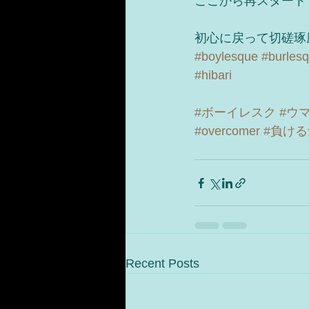
ここから再スタート
初心に戻って切磋琢
#boylesque
#burles
#hibari
#ボーイレスク
#ウ
#overcomer
#負け
Recent Posts