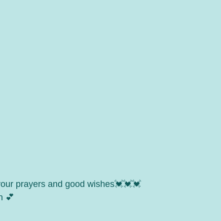
 your prayers and good wishes💓💓💓
n 💕