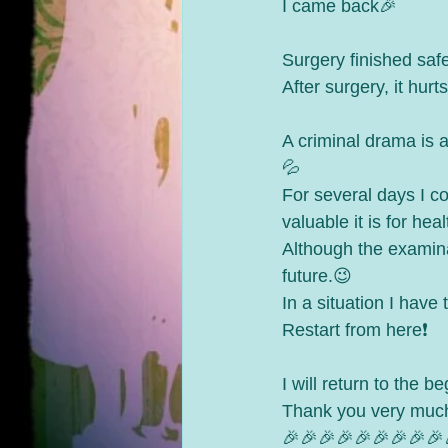
I came back🎉
Surgery finished safel
After surgery, it hurts
A criminal drama is 
💦
For several days I co
valuable it is for healt
Although the examinati
future.😉
In a situation I have
Restart from here❗️
I will return to the 
Thank you very muc
🎉🎉🎉🎉🎉🎉🎉🎉🎉