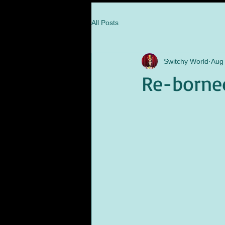
All Posts
Switchy World
Aug
Re-borne