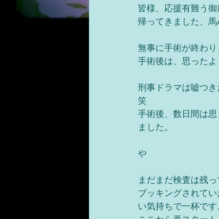
皆様、応援有難う御
帰ってきました、馬
無事に手術が終わり
手術後は、思ったよ
刑事ドラマは嘘つき
笑 
手術後、数日間は思
ました。
や
まだまだ検査は残っ
ブッキングされてい
い気持ちで一杯です