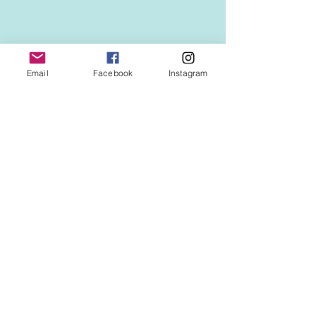
Email
Facebook
Instagram
https://www.youtube.com/watch?v=Sh-
OHHosvsc