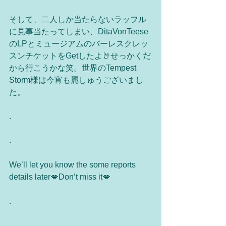
そして、二人しか当たらないラッフル
に見事当たってしまい、DitaVonTeese
のLPとミュージアムのバーレスクレッ
スンチケットをGetしたよ🤘せっかくだ
から行こうかな笑。世界のTempest 
Storm様は今宵も麗しゅうございまし
た。
.
.
We’ll let you know the some reports 
details later💋Don’t miss it💋
.
.