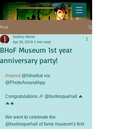
Post
Switchy World
Apr 26, 2019
1 min read
BHoF Museum 1st year
anniversary party!
#repost
 @hibarbal via 
@PhotoAroundApp 
Congratulations 🎉 @burlesquehall 🔥
🔥🔥
We went to celebrate the 
@burlesquehall of fame museum's first 