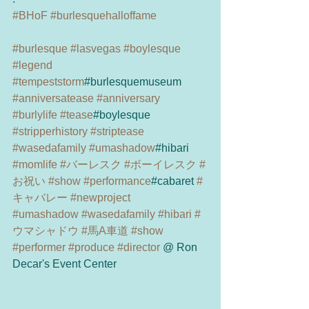
#BHoF
#burlesquehalloffame
#burlesque
#lasvegas
#boylesque
#legend
#tempeststorm
#burlesquemuseum 
#anniversatease
#anniversary
#burlylife
#tease
#boylesque 
#stripperhistory
#striptease
#wasedafamily
#umashadow
#hibari 
#momlife
#バーレスク
#ボーイレスク
#
お祝い
#show
#performance
#cabaret 
#
キャバレー
#newproject
#umashadow
#wasedafamily
#hibari
#
ウマシャドウ
#馬A車道
#show
#performer
#produce
#director
 @ Ron 
Decar's Event Center