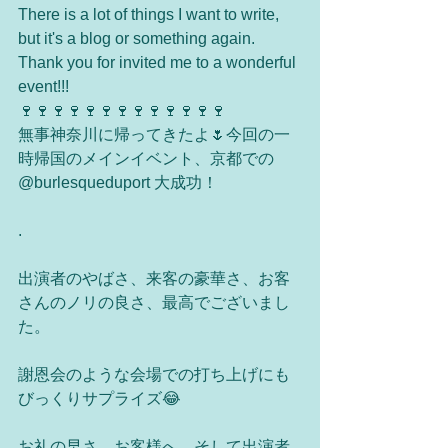
There is a lot of things I want to write, 
but it's a blog or something again. 
Thank you for invited me to a wonderful 
event!!!
🍷🍷🍷🍷🍷🍷🍷🍷🍷🍷🍷🍷🍷
無事神奈川に帰ってきたよ🌷今回の一
時帰国のメインイベント、京都での 
@burlesqueduport 大成功！
.
出演者のやばさ、来客の豪華さ、お客
さんのノリの良さ、最高でございまし
た。
謝恩会のような会場での打ち上げにも
びっくりサプライズ😂
お礼の早さ、お客様へ、そして出演者