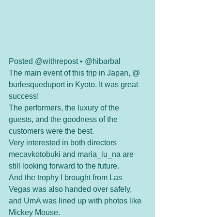
Posted @withrepost • @hibarbal 
The main event of this trip in Japan, @ 
burlesqueduport in Kyoto. It was great 
success!
The performers, the luxury of the 
guests, and the goodness of the 
customers were the best.
Very interested in both directors 
mecavkotobuki and maria_lu_na are 
still looking forward to the future.
And the trophy I brought from Las 
Vegas was also handed over safely, 
and UmA was lined up with photos like 
Mickey Mouse.