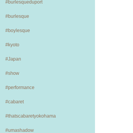
#burlesqueduport
#burlesque
#boylesque
#kyoto
#Japan
#show
#performance
#cabaret
#thatscabaretyokohama
#umashadow