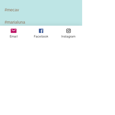
#mecav
#marialuna
#burlylife
Email
Facebook
Instagram
#hibari
#wasedafamily
#lasvegas
#バーレスク
#ボーイレスク
#馬A車道