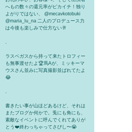
へもの数々の還元率がピカイチ！独り
よがりではない、 @mecavkotobuki 
@maria_lu_na 二人のプロデュース力
は今後も楽しみで仕方ない🥂
.
ラスベガスから持って来たトロフィー
も無事渡せたよ🏆馬Aが、ミッキーマ
ウスさん並みに写真撮影並ばれてたよ
😂
.
書きたい事が山ほどあるけど、それは
またブログか何かで。兎にも角にも、
素敵なイベントに呼んでくれてありが
とう❤️終わっちゃってさびし〜😭