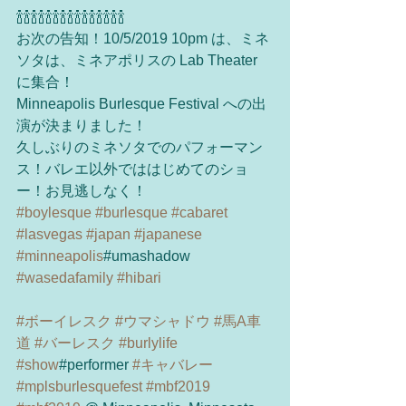
🍾🍾🍾🍾🍾🍾🍾🍾🍾🍾🍾🍾🍾🍾🍾
お次の告知！10/5/2019 10pm は、ミネ
ソタは、ミネアポリスの Lab Theater 
に集合！
Minneapolis Burlesque Festival への出
演が決まりました！
久しぶりのミネソタでのパフォーマン
ス！バレエ以外でははじめてのショ
ー！お見逃しなく！
#boylesque
#burlesque
#cabaret
#lasvegas
#japan
#japanese
#minneapolis
#umashadow 
#wasedafamily
#hibari
#ボーイレスク
#ウマシャドウ
#馬A車
道
#バーレスク
#burlylife
#show
#performer 
#キャバレー
#mplsburlesquefest
#mbf2019