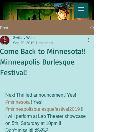
Post
Switchy World
Sep 29, 2019
1 min read
Come Back to Minnesota!!
Minneapolis Burlesque
Festival!
Next Thrilled announcement! Yes! 
#minnesota
 ! Yes! 
#minneapolisburlesquefestival2019
 !!
I will perform at Lab Theater showcase 
on 5th, Saturday at 10pm !!
Don’t miss it!! 🌈🌈🌈