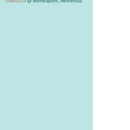
#mbf2019
 @ Minneapolis, Minnesota