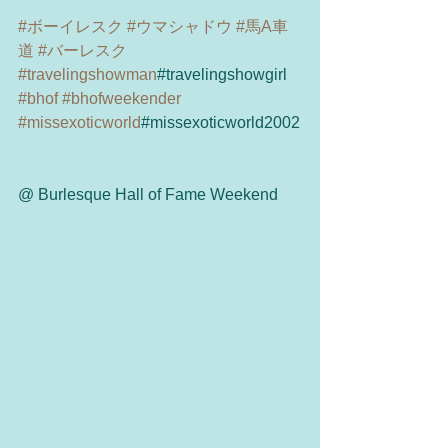
#ボーイレスク
#ウマシャドウ
#馬A車
道
#バーレスク
#travelingshowman
#travelingshowgirl 
#bhof
#bhofweekender
#missexoticworld
#missexoticworld2002
@ Burlesque Hall of Fame Weekend