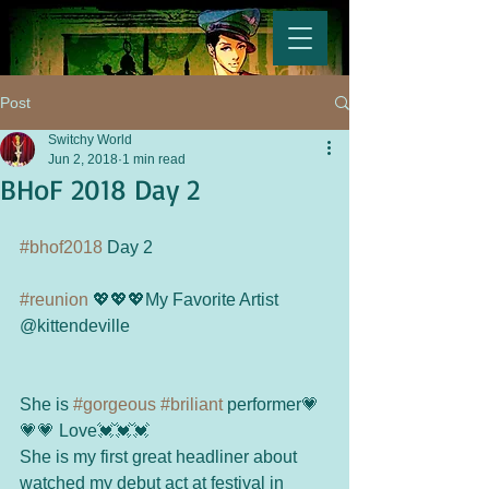
Post
Switchy World
Jun 2, 2018
1 min read
BHoF 2018 Day 2
#bhof2018
 Day 2
#reunion
 💖💖💖My Favorite Artist 
@kittendeville 
She is 
#gorgeous
#briliant
 performer💗
💗💗 Love💓💓💓
She is my first great headliner about 
watched my debut act at festival in 