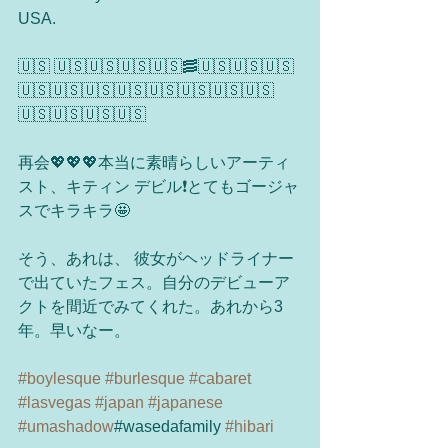
USA. 
🇺🇸 🇺🇸🇺🇸🇺🇸🇺🇸🥓🇺🇸🇺🇸🇺🇸
🇺🇸🇺🇸🇺🇸🇺🇸🇺🇸🇺🇸🇺🇸🇺🇸
🇺🇸🇺🇸🇺🇸🇺🇸
再会💖💖💖本当に素晴らしいアーティ
スト、キティン デビル❗️とてもゴージャ
スでキラキラ🤩
そう、あれは、 彼女がヘッドライナー
で出ていたフェス。自分のデビューア
クトを間近でみてくれた。あれから3
年。早いなー。
#boylesque
#burlesque
#cabaret
#lasvegas
#japan
#japanese
#umashadow
#wasedafamily 
#hibari