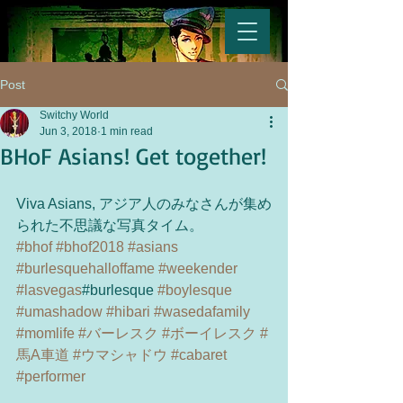
Post
Switchy World
Jun 3, 2018
1 min read
BHoF Asians! Get together!
Viva Asians, アジア人のみなさんが集め
られた不思議な写真タイム。
#bhof
#bhof2018
#asians
#burlesquehalloffame
#weekender
#lasvegas
#burlesque 
#boylesque
#umashadow
#hibari
#wasedafamily
#momlife
#バーレスク
#ボーイレスク
#
馬A車道
#ウマシャドウ
#cabaret
#performer